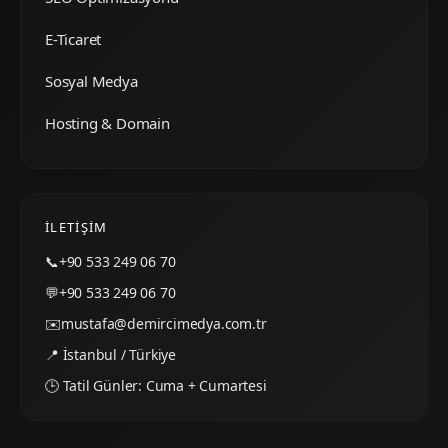
E-Ticaret
Sosyal Medya
Hosting & Domain
İLETIŞIM
📞
+90 533 249 06 70
💬
+90 533 249 06 70
✉️
mustafa@demircimedya.com.tr
📍 İstanbul / Türkiye
🕒 Tatil Günler: Cuma + Cumartesi