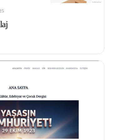
25
laj