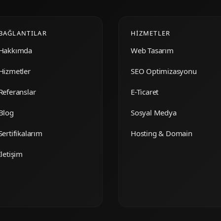
BAĞLANTILAR
HIZMETLER
Hakkımda
Web Tasarım
Hizmetler
SEO Optimizasyonu
Referanslar
E-Ticaret
Blog
Sosyal Medya
Sertifikalarım
Hosting & Domain
İletişim