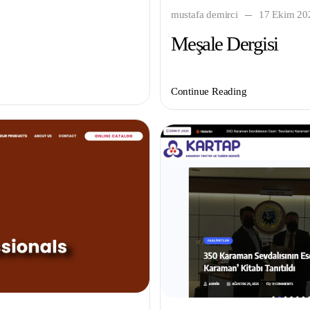
mustafa demirci
17 Ekim 20
Meşale Dergisi
Continue Reading