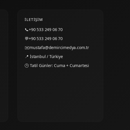
İLETIŞIM
📞
+90 533 249 06 70
💬
+90 533 249 06 70
✉️
mustafa@demircimedya.com.tr
📍 İstanbul / Türkiye
🕒 Tatil Günler: Cuma + Cumartesi