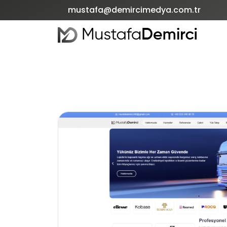
mustafa@demircimedya.com.tr