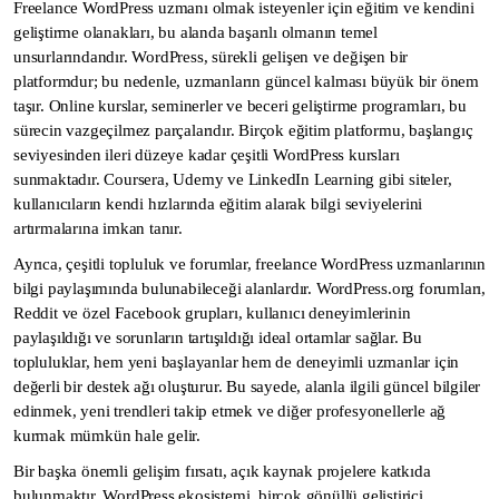
Freelance WordPress uzmanı olmak isteyenler için eğitim ve kendini
geliştirme olanakları, bu alanda başarılı olmanın temel
unsurlarındandır. WordPress, sürekli gelişen ve değişen bir
platformdur; bu nedenle, uzmanların güncel kalması büyük bir önem
taşır. Online kurslar, seminerler ve beceri geliştirme programları, bu
sürecin vazgeçilmez parçalarıdır. Birçok eğitim platformu, başlangıç
seviyesinden ileri düzeye kadar çeşitli WordPress kursları
sunmaktadır. Coursera, Udemy ve LinkedIn Learning gibi siteler,
kullanıcıların kendi hızlarında eğitim alarak bilgi seviyelerini
artırmalarına imkan tanır.
Ayrıca, çeşitli topluluk ve forumlar, freelance WordPress uzmanlarının
bilgi paylaşımında bulunabileceği alanlardır. WordPress.org forumları,
Reddit ve özel Facebook grupları, kullanıcı deneyimlerinin
paylaşıldığı ve sorunların tartışıldığı ideal ortamlar sağlar. Bu
topluluklar, hem yeni başlayanlar hem de deneyimli uzmanlar için
değerli bir destek ağı oluşturur. Bu sayede, alanla ilgili güncel bilgiler
edinmek, yeni trendleri takip etmek ve diğer profesyonellerle ağ
kurmak mümkün hale gelir.
Bir başka önemli gelişim fırsatı, açık kaynak projelere katkıda
bulunmaktır. WordPress ekosistemi, birçok gönüllü geliştirici