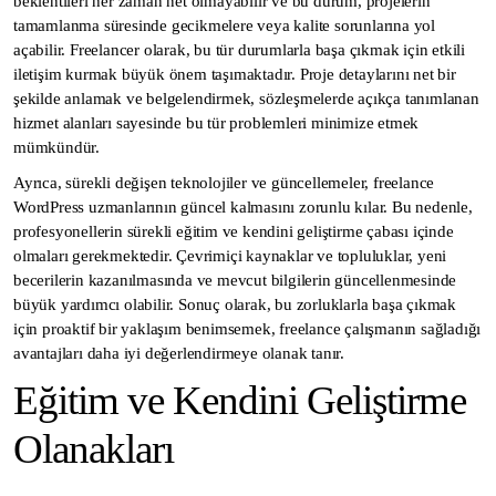
beklentileri her zaman net olmayabilir ve bu durum, projelerin
tamamlanma süresinde gecikmelere veya kalite sorunlarına yol
açabilir. Freelancer olarak, bu tür durumlarla başa çıkmak için etkili
iletişim kurmak büyük önem taşımaktadır. Proje detaylarını net bir
şekilde anlamak ve belgelendirmek, sözleşmelerde açıkça tanımlanan
hizmet alanları sayesinde bu tür problemleri minimize etmek
mümkündür.
Ayrıca, sürekli değişen teknolojiler ve güncellemeler, freelance
WordPress uzmanlarının güncel kalmasını zorunlu kılar. Bu nedenle,
profesyonellerin sürekli eğitim ve kendini geliştirme çabası içinde
olmaları gerekmektedir. Çevrimiçi kaynaklar ve topluluklar, yeni
becerilerin kazanılmasında ve mevcut bilgilerin güncellenmesinde
büyük yardımcı olabilir. Sonuç olarak, bu zorluklarla başa çıkmak
için proaktif bir yaklaşım benimsemek, freelance çalışmanın sağladığı
avantajları daha iyi değerlendirmeye olanak tanır.
Eğitim ve Kendini Geliştirme
Olanakları