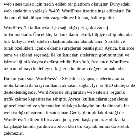
web sitesi türleri için tercih edilen bir platform olmuştur. Dünyadaki
web sitelerinin yaklaşık %40’ı WordPress üzerine inşa edilmiştir. Bu
da onu dijital dünya için vazgeçilmez bir araç haline getirir.
WordPress’in kullanıcılar için sağladığı pek çok avantaj
bulunmaktadır. Öncelikle, kullanıcıların teknik bilgiye sahip olmadan
bile kolayca web siteleri oluşturmalarına olanak tanır. Sürükle ve
bırak özellikleri, içerik ekleme süreçlerini basitleştirir. Ayrıca, binlerce
tema ve eklenti seçeneği ile kullanıcılar, sitelerinin görünümünü ve
işlevselliğini kolayca özelleştirebilir. Bu yönü, freelance WordPress
uzmanı olmayı hedefleyen kişiler için bir artı değer sunmaktadır.
Bunun yanı sıra, WordPress’in SEO dostu yapısı, sitelerin arama
motorlarında daha iyi sıralama almasını sağlar. İyi bir SEO stratejisi ile
desteklendiğinde, WordPress ile oluşturulan web siteleri, organik
trafik çekme kapasitesine sahiptir. Ayrıca, kullanıcıların içeriklerini
güncellemeleri ve yönetmeleri oldukça kolaydır, bu da dinamik bir
web varlığı oluşturma fırsatı sunar. Geniş bir topluluk desteği de
WordPress’in önemli bir avantajıdır; yeni başlayanlar, zorluklarla
karşılaştıklarında yardım alabilecekleri bir kaynak bulmakta zorluk
çekmezler.