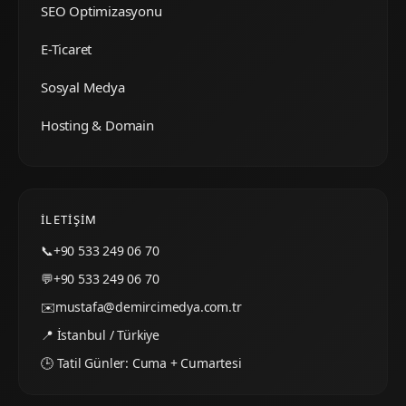
SEO Optimizasyonu
E-Ticaret
Sosyal Medya
Hosting & Domain
İLETIŞIM
📞
+90 533 249 06 70
💬
+90 533 249 06 70
✉️
mustafa@demircimedya.com.tr
📍 İstanbul / Türkiye
🕒 Tatil Günler: Cuma + Cumartesi