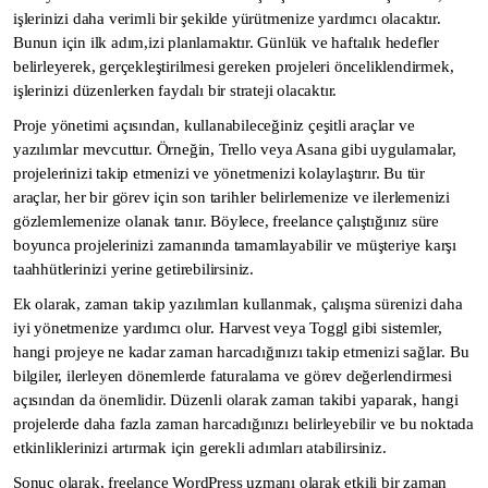
işlerinizi daha verimli bir şekilde yürütmenize yardımcı olacaktır.
Bunun için ilk adım,izi planlamaktır. Günlük ve haftalık hedefler
belirleyerek, gerçekleştirilmesi gereken projeleri önceliklendirmek,
işlerinizi düzenlerken faydalı bir strateji olacaktır.
Proje yönetimi açısından, kullanabileceğiniz çeşitli araçlar ve
yazılımlar mevcuttur. Örneğin, Trello veya Asana gibi uygulamalar,
projelerinizi takip etmenizi ve yönetmenizi kolaylaştırır. Bu tür
araçlar, her bir görev için son tarihler belirlemenize ve ilerlemenizi
gözlemlemenize olanak tanır. Böylece, freelance çalıştığınız süre
boyunca projelerinizi zamanında tamamlayabilir ve müşteriye karşı
taahhütlerinizi yerine getirebilirsiniz.
Ek olarak, zaman takip yazılımları kullanmak, çalışma sürenizi daha
iyi yönetmenize yardımcı olur. Harvest veya Toggl gibi sistemler,
hangi projeye ne kadar zaman harcadığınızı takip etmenizi sağlar. Bu
bilgiler, ilerleyen dönemlerde faturalama ve görev değerlendirmesi
açısından da önemlidir. Düzenli olarak zaman takibi yaparak, hangi
projelerde daha fazla zaman harcadığınızı belirleyebilir ve bu noktada
etkinliklerinizi artırmak için gerekli adımları atabilirsiniz.
Sonuç olarak, freelance WordPress uzmanı olarak etkili bir zaman