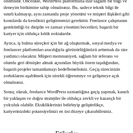
önemlidir. Öncelikle, WordPress platformuna dair sağlam bir bilgi ve
deneyim birikimine sahip olmalısınız. Bu, sadece teknik bilgi ile
sınırlı kalmayıp, aynı zamanda proje yönetimi ve müşteri ilişkileri gibi
konularda da kendinizi geliştirmenizi gerektirir. Freelance çalışmanın
gerektirdiği öz disiplin ve zaman yönetimi becerileri, başarılı bir
kariyer için oldukça kritik noktalardır.
Ayrıca, iş bulma süreçleri için bir ağ oluşturmak, sosyal medya ve
freelancer platformları aracılığıyla görünürlüğünüzü arttırmak da size
yardımcı olacaktır. Müşteri memnuniyeti, sağlam bir referans ve
olumlu geri dönüşler almak açısından büyük önem taşıdığından,
başarılı projeler tamamlamayı hedeflemelisiniz. Geçiş sürecinizin
zorluklarını aşabilmek için sürekli öğrenmeye ve gelişmeye açık
olmalısınız.
Sonuç olarak, freelance WordPress uzmanlığına geçiş yapmak, kararlı
bir yaklaşım ve doğru stratejiler ile oldukça zevkli ve kazançlı bir
yolculuk olabilir. Eksikliklerinizi belirleyip geliştirdikçe,
kariyerinizdeki potansiyelinizi en üst düzeye çıkarabilirsiniz.