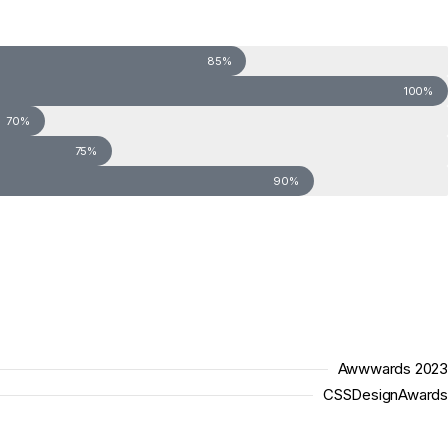
85%
100%
70%
75%
90%
Awwwards 2023
CSSDesignAwards