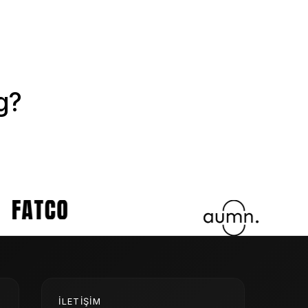
g?
İLETIŞIM