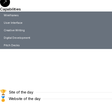
Capabilities
Wireframes
User Interface
Creative Writing
Digital Development
Pitch Decks
Site of the day
Website of the day