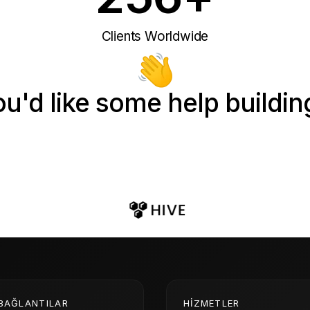
Clients Worldwide
ou'd like some help buildin
BAĞLANTILAR
HIZMETLER