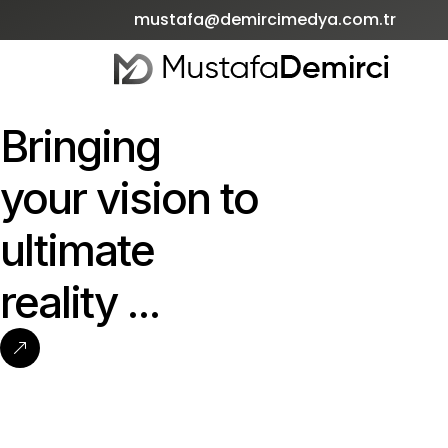
mustafa@demircimedya.com.tr
Bringing
your
vision
to
ultimate
reality
...