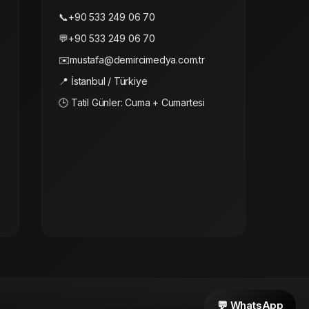
📞
+90 533 249 06 70
💬
+90 533 249 06 70
✉️
mustafa@demircimedya.com.tr
📍 İstanbul / Türkiye
🕒 Tatil Günler: Cuma + Cumartesi
💬 WhatsApp