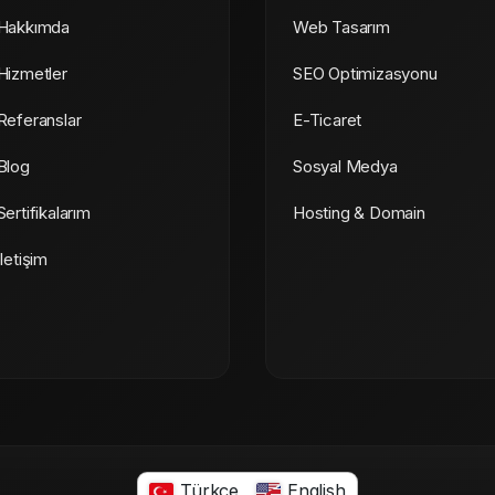
Hakkımda
Web Tasarım
Hizmetler
SEO Optimizasyonu
Referanslar
E-Ticaret
Blog
Sosyal Medya
Sertifikalarım
Hosting & Domain
İletişim
Türkçe
English