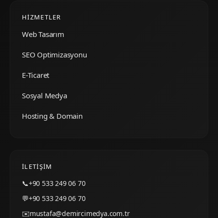
HIZMETLER
Web Tasarım
SEO Optimizasyonu
E-Ticaret
Sosyal Medya
Hosting & Domain
İLETIŞIM
📞
+90 533 249 06 70
💬
+90 533 249 06 70
✉️
mustafa@demircimedya.com.tr