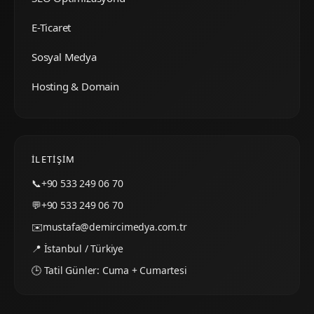
E-Ticaret
Sosyal Medya
Hosting & Domain
İLETIŞIM
📞
+90 533 249 06 70
💬
+90 533 249 06 70
✉️
mustafa@demircimedya.com.tr
📍 İstanbul / Türkiye
🕒 Tatil Günler: Cuma + Cumartesi