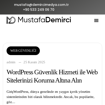
mustafa@demircimedya.com.tr
+90 533 249 06 70
WEB GÜVENLIĞI
admin
25 Kasım 2025
WordPress Güvenlik Hizmeti ile Web
Sitelerinizi Koruma Altına Alın
GirişWordPress, dünya genelinde en yaygın içerik yönetim
sistemlerinden biri olarak bilinmektedir. Ancak, bu popülarite,
göz…