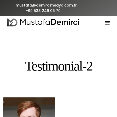
mustafa@demircimedya.com.tr
+90 533 249 06 70
Testimonial-2