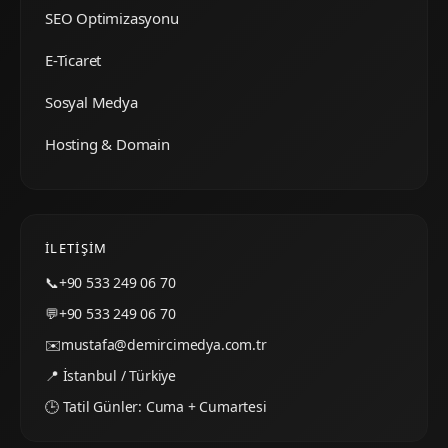
SEO Optimizasyonu
E-Ticaret
Sosyal Medya
Hosting & Domain
İLETIŞIM
📞
+90 533 249 06 70
💬
+90 533 249 06 70
✉️
mustafa@demircimedya.com.tr
📍 İstanbul / Türkiye
🕒 Tatil Günler: Cuma + Cumartesi