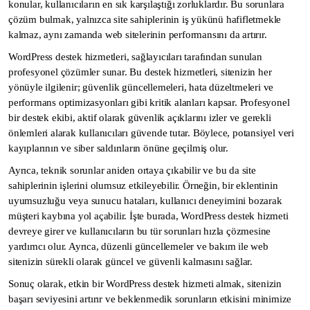
konular, kullanıcıların en sık karşılaştığı zorluklardır. Bu sorunlara
çözüm bulmak, yalnızca site sahiplerinin iş yükünü hafifletmekle
kalmaz, aynı zamanda web sitelerinin performansını da artırır.
WordPress destek hizmetleri, sağlayıcıları tarafından sunulan
profesyonel çözümler sunar. Bu destek hizmetleri, sitenizin her
yönüyle ilgilenir; güvenlik güncellemeleri, hata düzeltmeleri ve
performans optimizasyonları gibi kritik alanları kapsar. Profesyonel
bir destek ekibi, aktif olarak güvenlik açıklarını izler ve gerekli
önlemleri alarak kullanıcıları güvende tutar. Böylece, potansiyel veri
kayıplarının ve siber saldırıların önüne geçilmiş olur.
Ayrıca, teknik sorunlar aniden ortaya çıkabilir ve bu da site
sahiplerinin işlerini olumsuz etkileyebilir. Örneğin, bir eklentinin
uyumsuzluğu veya sunucu hataları, kullanıcı deneyimini bozarak
müşteri kaybına yol açabilir. İşte burada, WordPress destek hizmeti
devreye girer ve kullanıcıların bu tür sorunları hızla çözmesine
yardımcı olur. Ayrıca, düzenli güncellemeler ve bakım ile web
sitenizin sürekli olarak güncel ve güvenli kalmasını sağlar.
Sonuç olarak, etkin bir WordPress destek hizmeti almak, sitenizin
başarı seviyesini artırır ve beklenmedik sorunların etkisini minimize