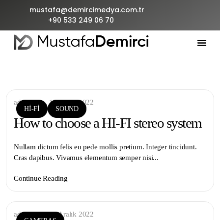
mustafa@demircimedya.com.tr
+90 533 249 06 70
admin
13 Aralık 2022
HI-FI
SOUND
How to choose a HI-FI stereo system
Nullam dictum felis eu pede mollis pretium. Integer tincidunt.
Cras dapibus. Vivamus elementum semper nisi...
Continue Reading
admin
13 Aralık 2022